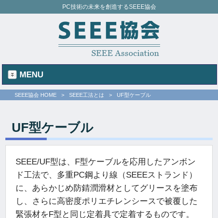
PC技術の未来を創造するSEEE協会
MENU
SEEE協会 HOME
>
SEEE工法とは
>
UF型ケーブル
UF型ケーブル
SEEE/UF型は、F型ケーブルを応用したアンボン
ド工法で、多重PC鋼より線（SEEEストランド）
に、あらかじめ防錆潤滑材としてグリースを塗布
し、さらに高密度ポリエチレンシースで被覆した
緊張材をF型と同じ定着具で定着するものです。